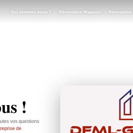
Qui sommes nous ?
Rénovation Magasin
Rénovation
us !
outes vos questions
treprise de